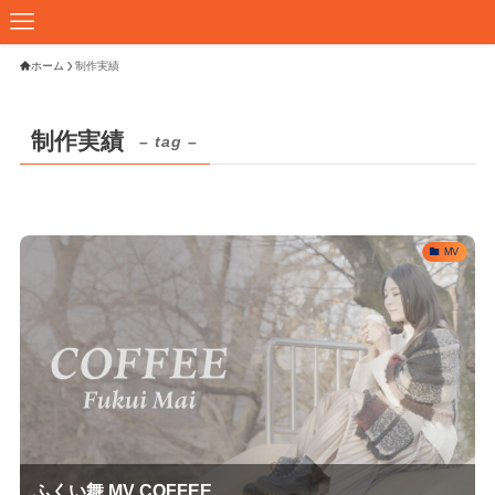
ホーム
制作実績
制作実績
– tag –
MV
ふくい舞 MV COFFEE