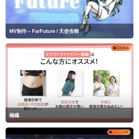
MV制作 – FarFuture / 天使杏樹
広告動画
極繊
イベントPR