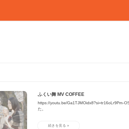
ふくい舞 MV COFFEE
https://youtu.be/Ga1TJMOidx8?si=tr16
た。